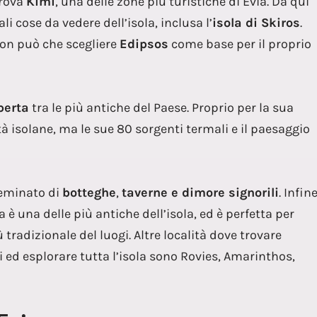
trova
Kimi
, una delle zone più turistiche di Evia. Da qui
i cose da vedere dell’isola, inclusa l’
isola di Skiros
.
non può che scegliere
Edipsos
come base per il proprio
perta
tra le più antiche del Paese. Proprio per la sua
tà isolane, ma le sue 80 sorgenti termali e il paesaggio
seminato di
botteghe
,
taverne e dimore signorili
. Infine
a è una delle più antiche dell’isola, ed è perfetta per
 tradizionale del luogi. Altre località dove trovare
 ed esplorare tutta l’isola sono Rovies, Amarinthos,