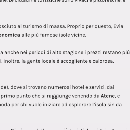
e. Le cittadine turistiche sono vivaci e pittoresche, e
osciuto al turismo di massa. Proprio per questo, Evia
conomica
alle più famose isole vicine.
ma anche nei periodi di alta stagione i prezzi restano più
 Inoltre, la gente locale è accogliente e calorosa,
de), dove si trovano numerosi hotel e servizi, dai
 il primo punto che si raggiunge venendo da
Atene
, e
da per chi vuole iniziare ad esplorare l’isola sin da