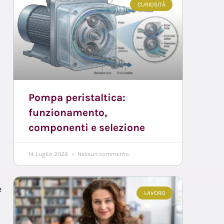
CURIOSITÀ
Pompa peristaltica:
funzionamento,
componenti e selezione
14 Luglio 2026
Nessun commento
e
LAVORO