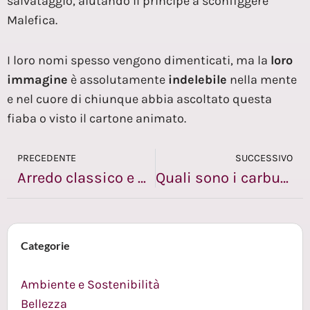
salvataggio, aiutando il principe a sconfiggere
Malefica.
I loro nomi spesso vengono dimenticati, ma la
loro
immagine
è assolutamente
indelebile
nella mente
e nel cuore di chiunque abbia ascoltato questa
fiaba o visto il cartone animato.
PRECEDENTE
SUCCESSIVO
Arredo classico e moderno: come unirli in casa
Quali sono i carburanti alternativi e come funzionano
Categorie
Ambiente e Sostenibilità
Bellezza