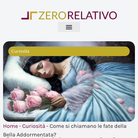
Vai
al
contenuto
Curiosità
Home
-
Curiosità
-
Come si chiamano le fate della
Bella Addormentata?