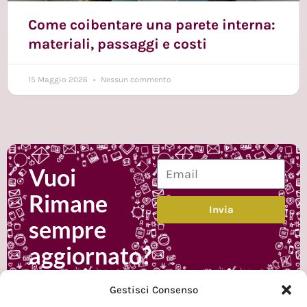
Come coibentare una parete interna:
materiali, passaggi e costi
15 Maggio 2026
Nessun commento
Vuoi
Rimane
Invia
sempre
aggiornato?
Iscrivi alla
Gestisci Consenso
newsletter