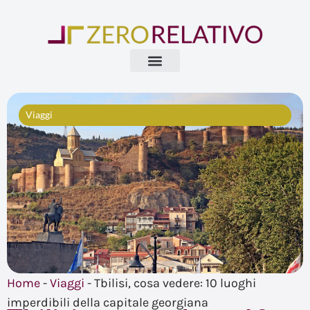
Vai
al
contenuto
Viaggi
Home
-
Viaggi
-
Tbilisi, cosa vedere: 10 luoghi
imperdibili della capitale georgiana